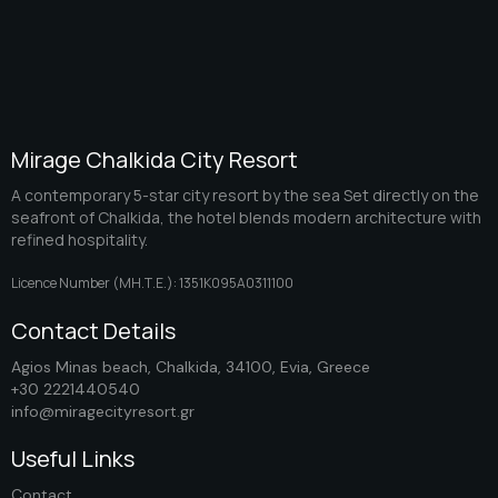
Mirage Chalkida City Resort
A contemporary 5-star city resort by the sea Set directly on the
seafront of Chalkida, the hotel blends modern architecture with
refined hospitality.
Licence Number (ΜΗ.Τ.Ε.): 1351K095A0311100
Contact Details
Agios Minas beach, Chalkida, 34100, Evia, Greece
+30 2221440540
info@miragecityresort.gr
Useful Links
Contact