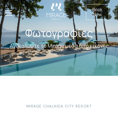
Book
Now
Φωτογραφίες
Ανακαλύψτε το Mirage μέσα από εικόνες
MIRAGE CHALKIDA CITY RESORT