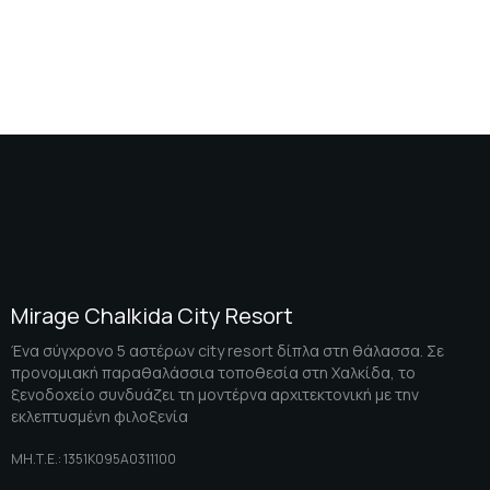
Mirage Chalkida City Resort
Ένα σύγχρονο 5 αστέρων city resort δίπλα στη θάλασσα. Σε
προνομιακή παραθαλάσσια τοποθεσία στη Χαλκίδα, το
ξενοδοχείο συνδυάζει τη μοντέρνα αρχιτεκτονική με την
εκλεπτυσμένη φιλοξενία
ΜΗ.Τ.Ε.: 1351K095A0311100