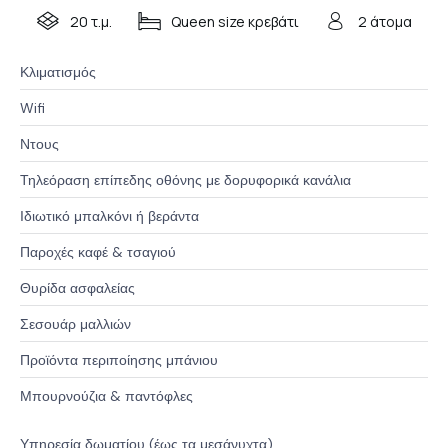
20 τ.μ.
Queen size κρεβάτι
2 άτομα
Κλιματισμός
Wifi
Ντους
Τηλεόραση επίπεδης οθόνης με δορυφορικά κανάλια
Ιδιωτικό μπαλκόνι ή βεράντα
Παροχές καφέ & τσαγιού
Θυρίδα ασφαλείας
Σεσουάρ μαλλιών
Προϊόντα περιποίησης μπάνιου
Μπουρνούζια & παντόφλες
Υπηρεσία δωματίου (έως τα μεσάνυχτα)