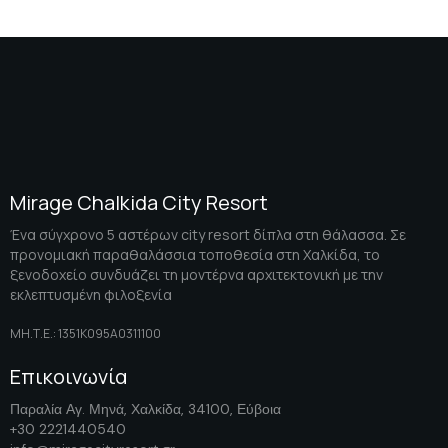
Mirage Chalkida City Resort
Ένα σύγχρονο 5 αστέρων city resort δίπλα στη θάλασσα. Σε
προνομιακή παραθαλάσσια τοποθεσία στη Χαλκίδα, το
ξενοδοχείο συνδυάζει τη μοντέρνα αρχιτεκτονική με την
εκλεπτυσμένη φιλοξενία
ΜΗ.Τ.Ε.: 1351K095A0311100
Επικοινωνία
Παραλία Αγ. Μηνά, Χαλκίδα, 34100, Εύβοια
+30 2221440540