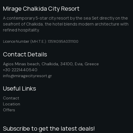
Mirage Chalkida City Resort
A contemporary 5-star city resort by the sea Set directly on the
seafront of Chalkida, the hotel blends modern architecture with
refined hospitality.
Licence Number (ΜΗ.Τ.Ε.): 1351K095A0311100
Contact Details
Agios Minas beach, Chalkida, 34100, Evia, Greece
+30 2221440540
info@miragecityresort.gr
Useful Links
Contact
Location
Offers
Subscribe to get the latest deals!