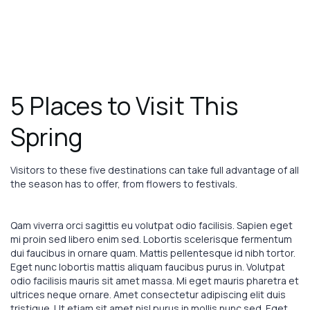
Book
Now
August 1, 2023
EXHIBITIONS
5 Places to Visit This
Spring
Visitors to these five destinations can take full advantage of all
the season has to offer, from flowers to festivals.
Qam viverra orci sagittis eu volutpat odio facilisis. Sapien eget
mi proin sed libero enim sed. Lobortis scelerisque fermentum
dui faucibus in ornare quam. Mattis pellentesque id nibh tortor.
Eget nunc lobortis mattis aliquam faucibus purus in. Volutpat
odio facilisis mauris sit amet massa. Mi eget mauris pharetra et
ultrices neque ornare. Amet consectetur adipiscing elit duis
tristique. Ut etiam sit amet nisl purus in mollis nunc sed. Eget