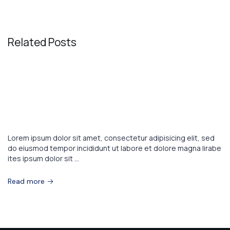
Related Posts
August 1, 2023
TRAVEL
These are the top 7 luxury hotels in
the world
s
Lorem ipsum dolor sit amet, consectetur adipisicing elit, sed
do eiusmod tempor incididunt ut labore et dolore magna lirabe
ites ipsum dolor sit ...
Read more