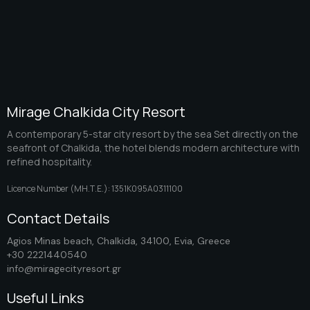
Mirage Chalkida City Resort
A contemporary 5-star city resort by the sea Set directly on the
seafront of Chalkida, the hotel blends modern architecture with
refined hospitality.
Licence Number (ΜΗ.Τ.Ε.): 1351K095A0311100
Contact Details
Agios Minas beach, Chalkida, 34100, Evia, Greece
+30 2221440540
info@miragecityresort.gr
Useful Links