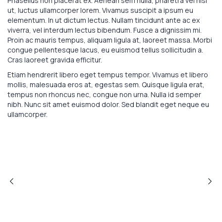
Phasellus non placerat ex. Aenean sem nulla, pharetra vel nisl
ut, luctus ullamcorper lorem. Vivamus suscipit a ipsum eu
elementum. In ut dictum lectus. Nullam tincidunt ante ac ex
viverra, vel interdum lectus bibendum. Fusce a dignissim mi.
Proin ac mauris tempus, aliquam ligula at, laoreet massa. Morbi
congue pellentesque lacus, eu euismod tellus sollicitudin a.
Cras laoreet gravida efficitur.
Etiam hendrerit libero eget tempus tempor. Vivamus et libero
mollis, malesuada eros at, egestas sem. Quisque ligula erat,
tempus non rhoncus nec, congue non urna. Nulla id semper
nibh. Nunc sit amet euismod dolor. Sed blandit eget neque eu
ullamcorper.
PREVIOUS POST
NEXT POST